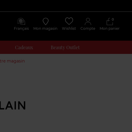
0
Français
Mon magasin
Wishlist
Compte
Mon panier
Cadeaux
Beauty Outlet
otre magasin
Avis
clients