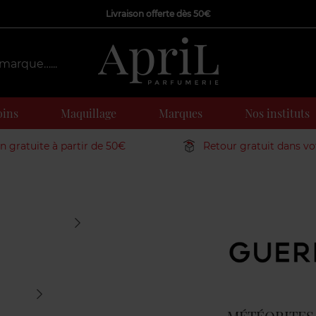
Livraison offerte dès 50€
oins
Maquillage
Marques
Nos instituts
on gratuite à partir de 50€
Retour gratuit dans v
Marque