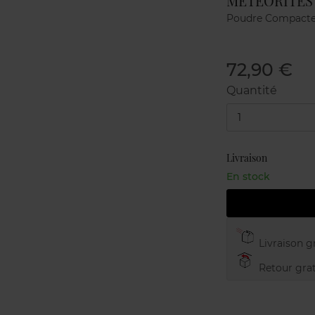
MÉTÉORITES
Poudre Compact
72,90 €
Quantité
1
Livraison
En stock
Livraison gr
Retour grat