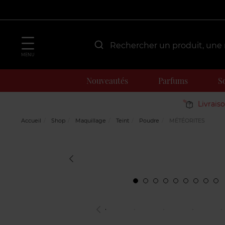
MENU
Nouveautés
Parfums
S
Livrais
Accueil
Shop
Maquillage
Teint
Poudre
MÉTÉORITES