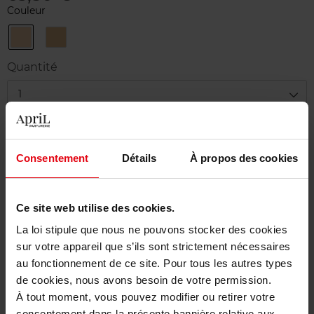
Couleur
02
03
-
-
Light
Medium
Quantité
1
Livraison
En stock
Consentement
Détails
À propos des cookies
Ajouter au panier
Ce site web utilise des cookies.
Livraison gratuite à partir de 50€
La loi stipule que nous ne pouvons stocker des cookies
Retour gratuit dans votre magasin
sur votre appareil que s’ils sont strictement nécessaires
au fonctionnement de ce site. Pour tous les autres types
de cookies, nous avons besoin de votre permission.
À tout moment, vous pouvez modifier ou retirer votre
consentement dans la présente bannière relative aux