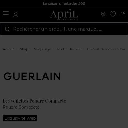
Livraison offerte dès 50€
0
Rechercher un produit, une marque…...
Accueil
Shop
Maquillage
Teint
Poudre
Les Voilettes Poudre Com
Marque
Avis
clients
Les Voilettes Poudre Compacte
Poudre Compacte
Exclusivité Web