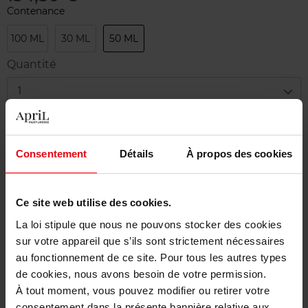
Contenance
100 ML
30 ML
50 ML
Quantité
1
Livraison
En stock
Consentement
Détails
À propos des cookies
Ajouter au panier
Ce site web utilise des cookies.
Livraison gratuite à partir de 50€
La loi stipule que nous ne pouvons stocker des cookies
Retour gratuit dans votre magasin
sur votre appareil que s’ils sont strictement nécessaires
au fonctionnement de ce site. Pour tous les autres types
de cookies, nous avons besoin de votre permission.
À tout moment, vous pouvez modifier ou retirer votre
consentement dans la présente bannière relative aux