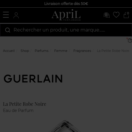
Livraison offerte dès 50€
0
Rechercher un produit, une marque…...
Accueil
Shop
Parfums
Femme
Fragrances
La Petite Robe Noire
Marque
Avis
clients
La Petite Robe Noire
Eau de Parfum