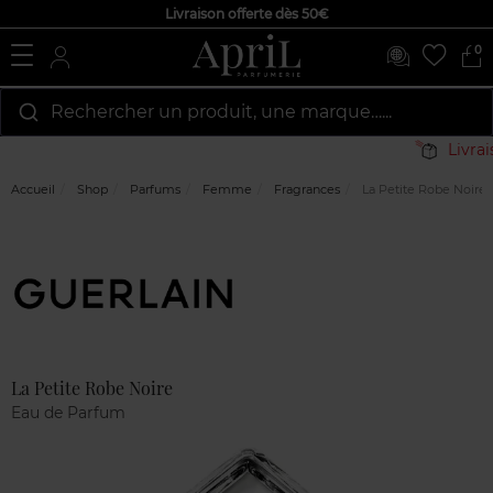
Livraison offerte dès 50€
0
Rechercher un produit, une marque…...
Livrais
Accueil
Shop
Parfums
Femme
Fragrances
La Petite Robe Noire
Marque
Avis
clients
La Petite Robe Noire
Eau de Parfum