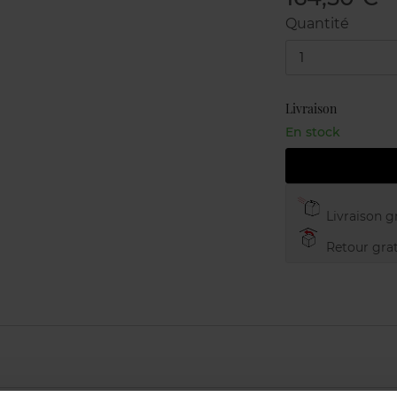
Quantité
1
Livraison
En stock
Livraison gr
Retour grat