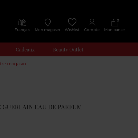
0
Français
Mon magasin
Wishlist
Compte
Mon panier
Cadeaux
Beauty Outlet
otre magasin
Avis
clients
E GUERLAIN EAU DE PARFUM