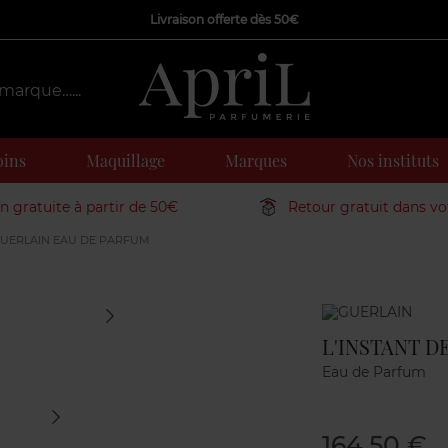
Livraison offerte dès 50€
oins
Maquillage
Marques
Nos instituts
on gratuite à partir de 50€
Retour gratuit dans v
GUERLAIN EAU DE PARFUM
Marque
L'INSTANT D
Eau de Parfum
164,50 €