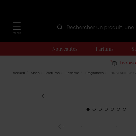
MENU
Nouveautés
Parfums
S
Livrais
Accueil
Shop
Parfums
Femme
Fragrances
L'INSTANT DE 