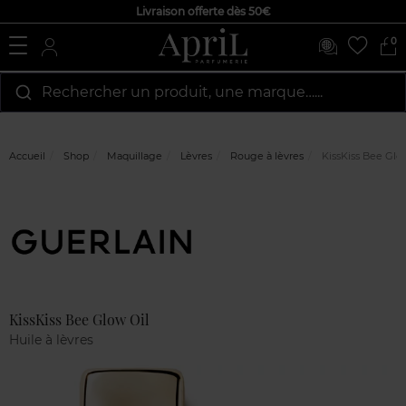
Livraison offerte dès 50€
0
Rechercher un produit, une marque…...
Accueil
Shop
Maquillage
Lèvres
Rouge à lèvres
KissKiss Bee Glo
Marque
Avis
clients
KissKiss Bee Glow Oil
Huile à lèvres