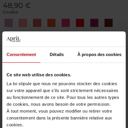
48,90 €
Couleur
209
258
309
319
458
775
809
878
BLOOMING
Rose
Honey
peach
pop
Poppy
Lavender
DAHLIA
GLOW
Rose
GLOW
Merci de sélectionner les caractéristiques du produit.
Ajouter
Consentement
Détails
À propos des cookies
Livraison gratuite à partir de 50€
Ce site web utilise des cookies.
Retour gratuit dans votre magasin
La loi stipule que nous ne pouvons stocker des cookies
sur votre appareil que s’ils sont strictement nécessaires
au fonctionnement de ce site. Pour tous les autres types
de cookies, nous avons besoin de votre permission.
À tout moment, vous pouvez modifier ou retirer votre
Description
consentement dans la présente bannière relative aux
cookies.