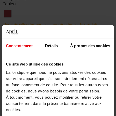
Couleur
N°
344
-
Merci de sélectionner les caractéristiques du produit.
Sexy
Coral
Ajouter
Consentement
Détails
À propos des cookies
Livraison gratuite à partir de 50€
Ce site web utilise des cookies.
Retour gratuit dans votre magasin
La loi stipule que nous ne pouvons stocker des cookies
sur votre appareil que s’ils sont strictement nécessaires
au fonctionnement de ce site. Pour tous les autres types
de cookies, nous avons besoin de votre permission.
Description
À tout moment, vous pouvez modifier ou retirer votre
consentement dans la présente bannière relative aux
cookies.
Caractéristiques