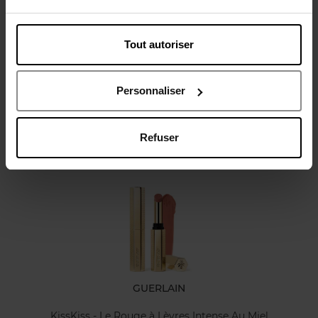
Tout autoriser
Avis client
Personnaliser
Refuser
Oublié quelque chose ?
GUERLAIN
KissKiss - Le Rouge à Lèvres Intense Au Miel