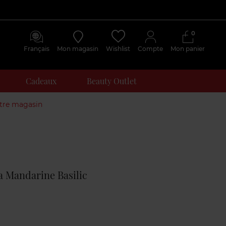
0
Français
Mon magasin
Wishlist
Compte
Mon panier
Cadeaux
Beauty Outlet
otre magasin
Avis
clients
a Mandarine Basilic