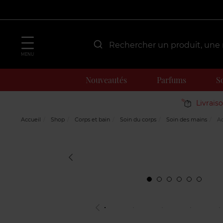
MENU
Nouveautés
Parfums
S
Livrais
Accueil
Shop
Corps et bain
Soin du corps
Soin des mains
Aq