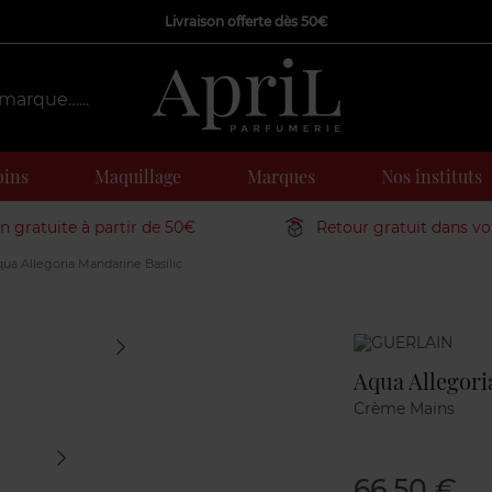
Livraison offerte dès 50€
oins
Maquillage
Marques
Nos instituts
on gratuite à partir de 50€
Retour gratuit dans v
ua Allegoria Mandarine Basilic
Marque
Aqua Allegori
Crème Mains
66,50 €