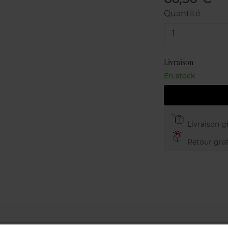
Quantité
1
Livraison
En stock
Livraison gr
Retour grat