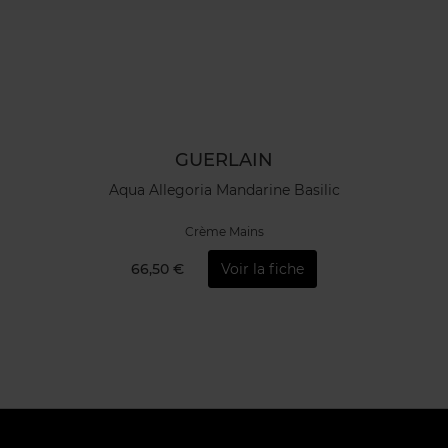
GUERLAIN
Aqua Allegoria Mandarine Basilic
Crème Mains
66,50 €
Voir la fiche