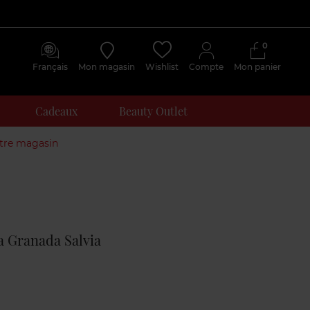
0
Français
Mon magasin
Wishlist
Compte
Mon panier
Cadeaux
Beauty Outlet
otre magasin
Avis
clients
a Granada Salvia