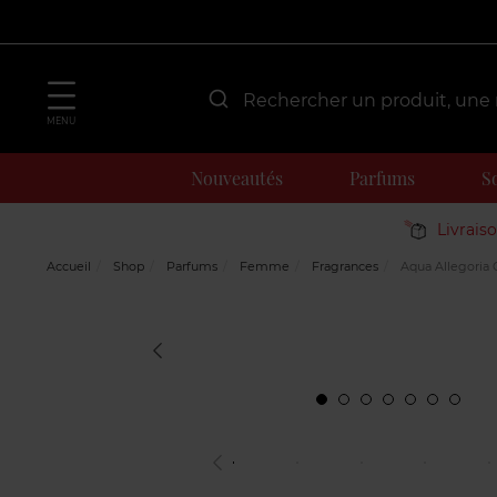
MENU
Nouveautés
Parfums
S
Livrais
Accueil
Shop
Parfums
Femme
Fragrances
Aqua Allegoria 