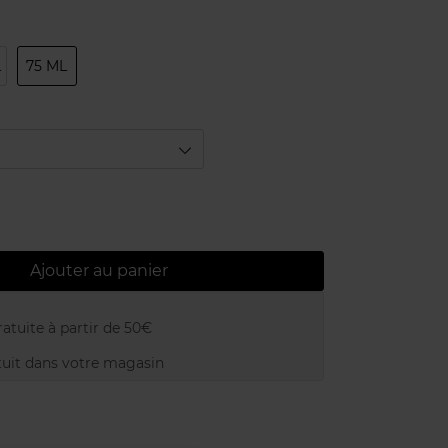
L
75 ML
Ajouter au panier
atuite à partir de 50€
uit dans votre magasin