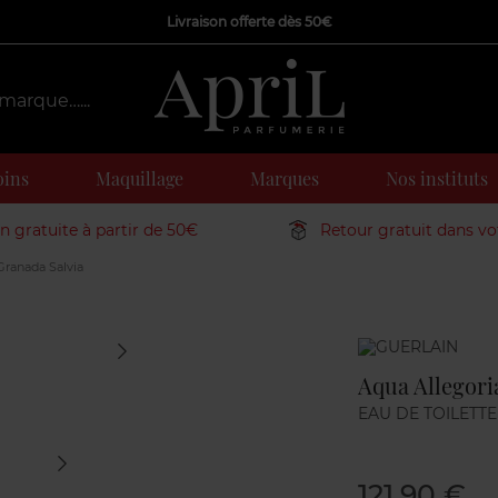
Livraison offerte dès 50€
oins
Maquillage
Marques
Nos instituts
on gratuite à partir de 50€
Retour gratuit dans v
Granada Salvia
Marque
Aqua Allegori
EAU DE TOILETTE
121,90 €