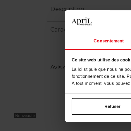
Description
Caractéristiques
Consentement
Ce site web utilise des cook
Avis client
Politique relative aux a
La loi stipule que nous ne po
fonctionnement de ce site. P
À tout moment, vous pouvez m
Refuser
Nouveauté