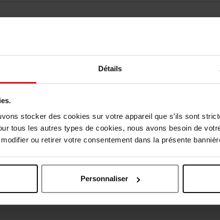
Détails
ies.
vis des clients
uvons stocker des cookies sur votre appareil que s’ils sont stri
our tous les autres types de cookies, nous avons besoin de votr
odifier ou retirer votre consentement dans la présente bannière
Oublié quelque chose ?
Personnaliser