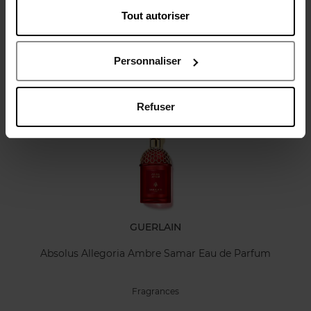
Tout autoriser
Avis client
Personnaliser
Oublié quelque chose ?
Refuser
GUERLAIN
Absolus Allegoria Ambre Samar Eau de Parfum
Fragrances