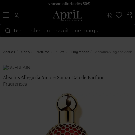
Livraison offerte dès 50€
0
Rechercher un produit, une marque…...
Accueil
Shop
Parfums
Mixte
Fragrances
Absolus Allegoria Ambr
Marque
Avis
clients
Absolus Allegoria Ambre Samar Eau de Parfum
Fragrances