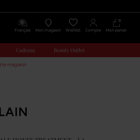
0
Français
Mon magasin
Wishlist
Compte
Mon panier
Cadeaux
Beauty Outlet
otre magasin
Avis
clients