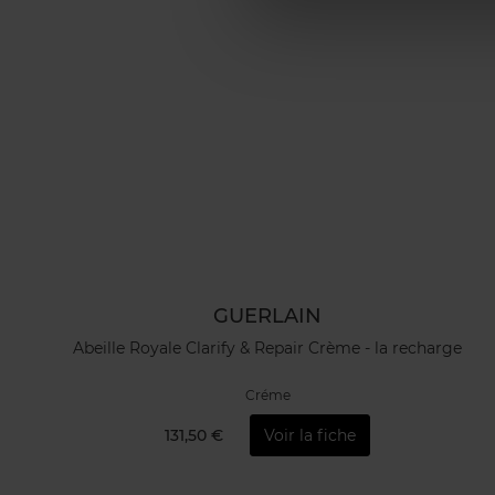
GUERLAIN
Abeille Royale Clarify & Repair Crème - la recharge
Créme
131,50 €
Voir la fiche