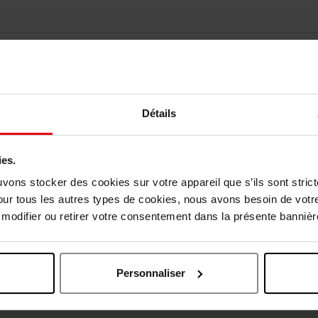
Détails
ies.
uvons stocker des cookies sur votre appareil que s’ils sont stri
vis des clients
our tous les autres types de cookies, nous avons besoin de votr
odifier ou retirer votre consentement dans la présente bannière
Oublié quelque chose ?
Personnaliser