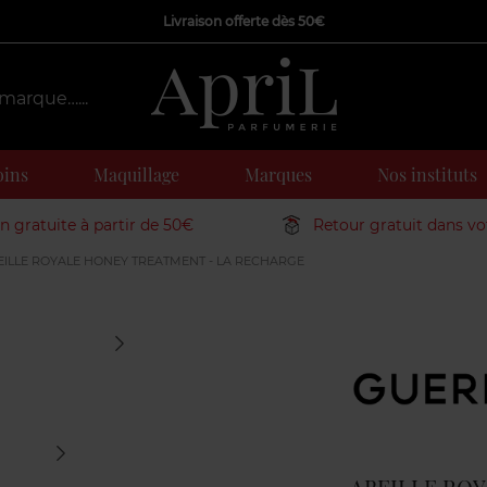
Livraison offerte dès 50€
oins
Maquillage
Marques
Nos instituts
on gratuite à partir de 50€
Retour gratuit dans v
ILLE ROYALE HONEY TREATMENT - LA RECHARGE
Marque