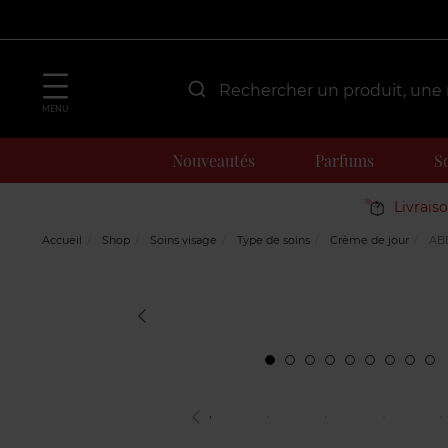
MENU
Nouveautés
Parfums
S
Livrais
Accueil
Shop
Soins visage
Type de soins
Crème de jour
ABE