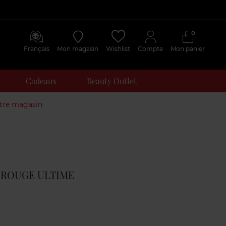
0
Français
Mon magasin
Wishlist
Compte
Mon panier
Cadeaux
Beauty Outlet
otre magasin
Avis
clients
- ROUGE ULTIME