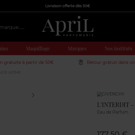
Livraison offerte dès 50€
oins
Maquillage
Marques
Nos instituts
on gratuite à partir de 50€
Retour gratuit dans v
OUGE ULTIME
Marque
L'INTERDIT 
Eau de Parfum
177,50 €