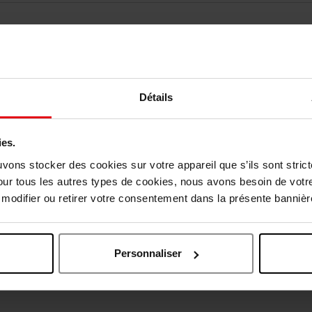
Détails
ies.
vis des clients
uvons stocker des cookies sur votre appareil que s’ils sont stri
our tous les autres types de cookies, nous avons besoin de votr
odifier ou retirer votre consentement dans la présente bannière
Oublié quelque chose ?
Personnaliser