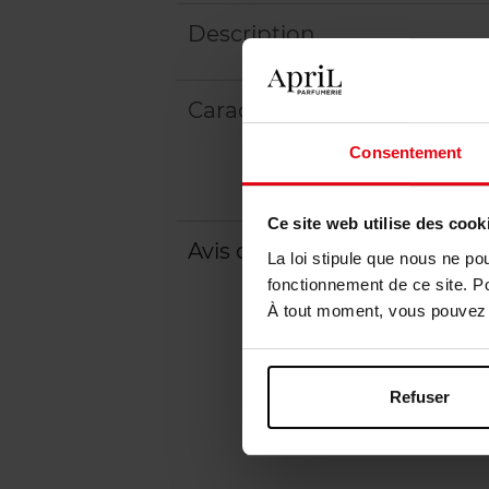
Description
Caractéristiques
Consentement
Ce site web utilise des cook
Avis client
Politique relative aux a
La loi stipule que nous ne po
fonctionnement de ce site. P
À tout moment, vous pouvez m
Refuser