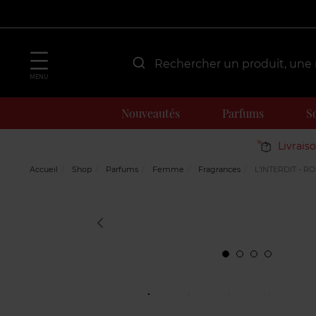
MENU
Nouveautés
Parfums
S
Livrais
Accueil
Shop
Parfums
Femme
Fragrances
L'INTERDIT - R