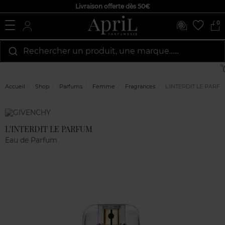
Livraison offerte dès 50€
0
Rechercher un produit, une marque…...
Accueil
Shop
Parfums
Femme
Fragrances
L'INTERDIT LE PARF
Marque
Avis
clients
L'INTERDIT LE PARFUM
Eau de Parfum