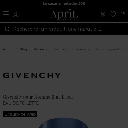
Livraison offerte dès 50€
0
Rechercher un produit, une marque…...
Accueil
Shop
Parfums
Homme
Fragrances
Givenchy pour Homm
Marque
Avis
clients
Givenchy pour Homme Blue Label
EAU DE TOILETTE
Exclusivité Web