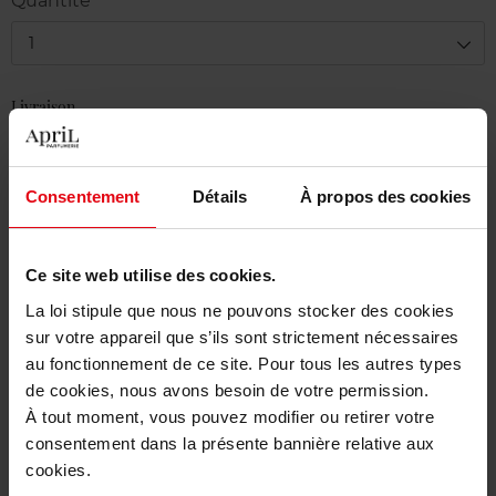
Quantité
1
Livraison
Cet article n'est plus disponible pour le moment
Etre prévenu de la disponibilité
Consentement
Détails
À propos des cookies
Livraison gratuite à partir de 50€
Ce site web utilise des cookies.
Retour gratuit dans votre magasin
La loi stipule que nous ne pouvons stocker des cookies
sur votre appareil que s’ils sont strictement nécessaires
au fonctionnement de ce site. Pour tous les autres types
de cookies, nous avons besoin de votre permission.
Description
À tout moment, vous pouvez modifier ou retirer votre
consentement dans la présente bannière relative aux
cookies.
Caractéristiques