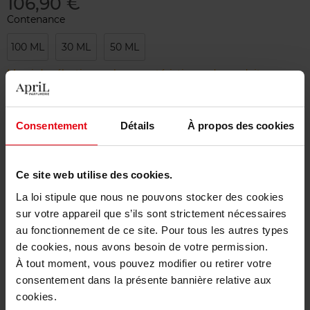
106,90 €
Contenance
100 ML
30 ML
50 ML
Merci de sélectionner les caractéristiques du produit.
Ajouter
Consentement
Détails
À propos des cookies
Livraison gratuite à partir de 50€
Ce site web utilise des cookies.
Retour gratuit dans votre magasin
La loi stipule que nous ne pouvons stocker des cookies
sur votre appareil que s’ils sont strictement nécessaires
au fonctionnement de ce site. Pour tous les autres types
de cookies, nous avons besoin de votre permission.
Description
À tout moment, vous pouvez modifier ou retirer votre
consentement dans la présente bannière relative aux
cookies.
Caractéristiques