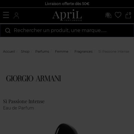
Livraison offerte dès 50€
0
Rechercher un produit, une marque…...
Accueil
Shop
Parfums
Femme
Fragrances
Sì Passione Intense
Marque
Avis
clients
Sì Passione Intense
Eau de Parfum