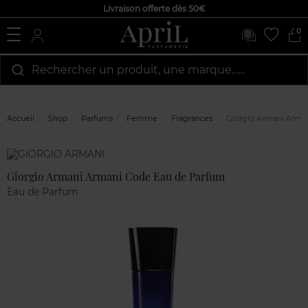
Livraison offerte dès 50€
0
Rechercher un produit, une marque…...
Accueil
Shop
Parfums
Femme
Fragrances
Giorgio Armani Arma
Marque
Avis
clients
Giorgio Armani Armani Code Eau de Parfum
Eau de Parfum