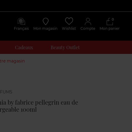
0
Français
Mon magasin
Wishlist
Compte
Mon panier
Cadeaux
Beauty Outlet
otre magasin
Avis
clients
ia by fabrice pellegrin eau de
rgeable 100ml