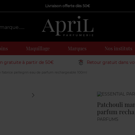
Livraison offerte dès 50€
oins
Maquillage
Marques
Nos instituts
on gratuite à partir de 50€
Retour gratuit dans v
 fabrice pellegrin eau de parfum rechargeable 100ml
Marque
Patchouli man
parfum recha
PARFUMS