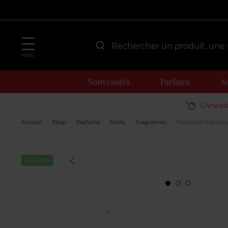
MENU
Nouveautés
Parfums
S
Livrais
Accueil
Shop
Parfums
Mixte
Fragrances
Patchouli mania by
Naturel