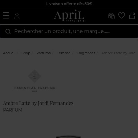
Livraison offerte dès 50€
0
Rechercher un produit, une marque…...
Accueil
Shop
Parfums
Femme
Fragrances
Ambre Latte by Jordi
Marque
Avis
clients
Ambre Latte by Jordi Fernandez
PARFUM