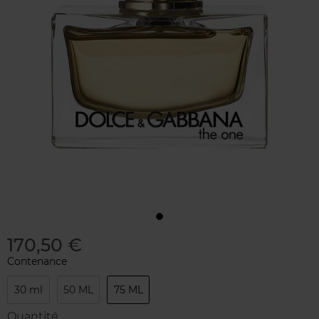
170,50 €
Contenance
30 ml
50 ML
75 ML
Quantité