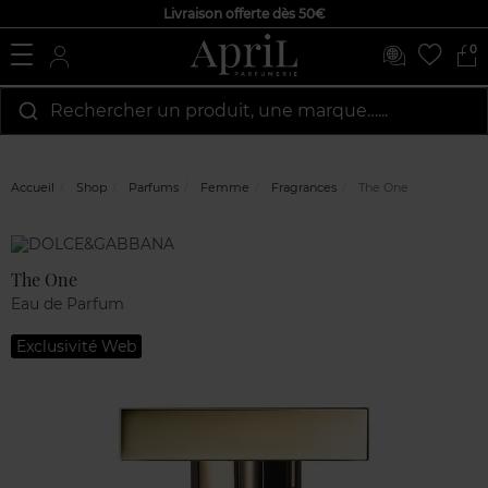
Livraison offerte dès 50€
0
Rechercher un produit, une marque…...
Accueil
Shop
Parfums
Femme
Fragrances
The One
Marque
Avis
clients
The One
Eau de Parfum
Exclusivité Web