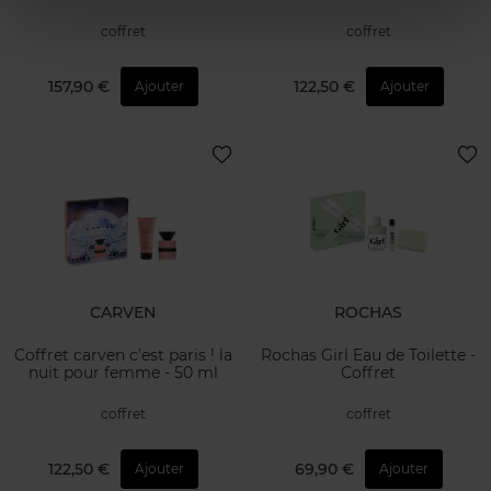
coffret
coffret
157,90 €
122,50 €
Ajouter
Ajouter
CARVEN
ROCHAS
Coffret carven c'est paris ! la
Rochas Girl Eau de Toilette -
nuit pour femme - 50 ml
Coffret
coffret
coffret
122,50 €
69,90 €
Ajouter
Ajouter