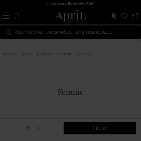
Livraison offerte dès 50€
0
Rechercher un produit, une marque…...
Accueil
Shop
Parfums
Coffrets
Femme
Femme
Filtrer
Tri