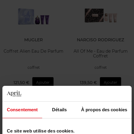
MUGLER
NARCISO RODRIGUEZ
Coffret Alien Eau De Parfum
All Of Me - Eau de Parfum
Coffret
coffret
coffret
121,50 €
139,50 €
Ajouter
Ajouter
Consentement
Détails
À propos des cookies
Ce site web utilise des cookies.