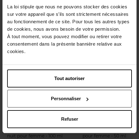
La loi stipule que nous ne pouvons stocker des cookies
DKNY
LANCÔME
sur votre appareil que s’ils sont strictement nécessaires
au fonctionnement de ce site. Pour tous les autres types
BE DELICIOUS + GEL
Idôle Eau de Parfum Set
DOUCHE
de cookies, nous avons besoin de votre permission.
À tout moment, vous pouvez modifier ou retirer votre
coffret
coffret
consentement dans la présente bannière relative aux
cookies.
111,90 €
125,90 €
Ajouter
Ajouter
Tout autoriser
Personnaliser
Refuser
CARVEN
CARVEN
Coffret carven c'est paris ! la
Coffret carven c'est paris !
nuit pour femme - 100 ml
pour femme - 50 ml