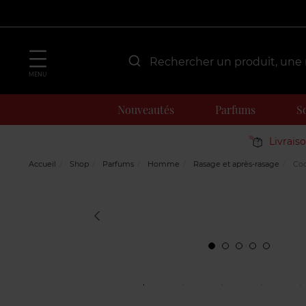
MENU
Nouveautés
Parfums
S
Livrais
Accueil
Shop
Parfums
Homme
Rasage et après-rasage
Coo