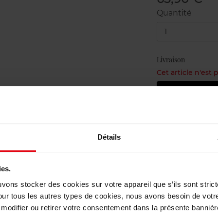
Quantité
1
Livraison
Cet article n'est
Etr
Livraison gr
Retour grat
Détails
ies.
uvons stocker des cookies sur votre appareil que s’ils sont stri
our tous les autres types de cookies, nous avons besoin de votr
odifier ou retirer votre consentement dans la présente bannière