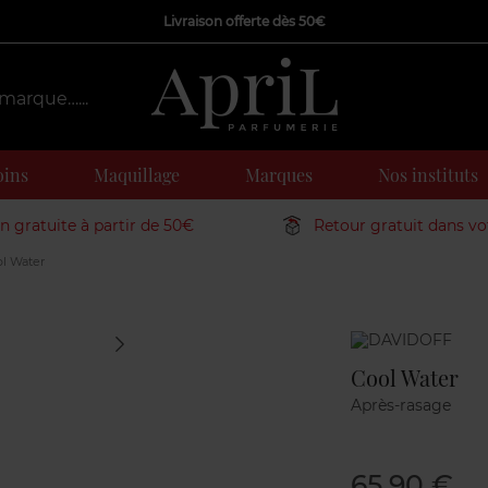
Livraison offerte dès 50€
oins
Maquillage
Marques
Nos instituts
on gratuite à partir de 50€
Retour gratuit dans v
l Water
Marque
Cool Water
Après-rasage
65,90 €