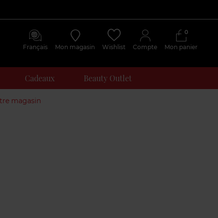
0
Français
Mon magasin
Wishlist
Compte
Mon panier
Cadeaux
Beauty Outlet
otre magasin
Avis
clients