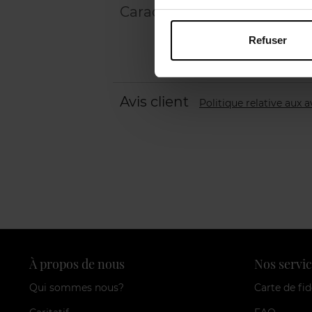
Caractéristiques
Refuser
Avis client
Politique relative aux a
À propos de nous
Nos servic
Qui sommes nous?
Carte de fid