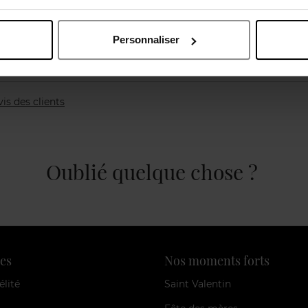
Personnaliser
vis des clients
Oublié quelque chose ?
es
Nos moments forts
élité
Saint Valentin