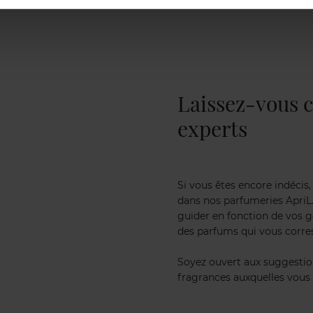
Laissez-vous c
experts
Si vous êtes encore indécis
dans nos parfumeries ApriL. 
guider en fonction de vos g
des parfums qui vous corre
Soyez ouvert aux suggestion
fragrances auxquelles vous 