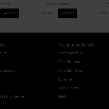
 Parfum
Eau de Parfum
Ea
Ajouter
167,50 €
Ajouter
76,50 
es
Nos moments forts
élité
Saint Valentin
Fête des mères
e paiement
Fête des pères
Summer
Black Friday
à la Newsletter
Noël