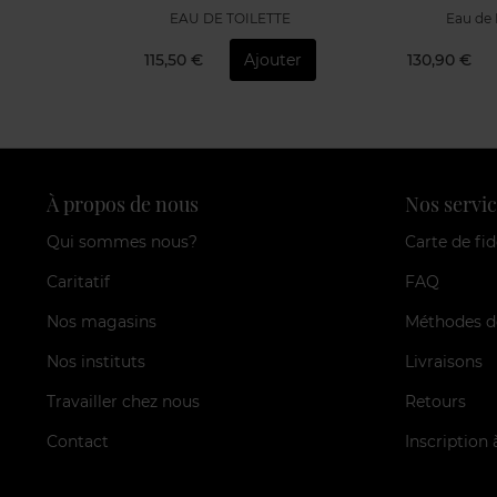
TTE
Eau de Parfum
Eau de
outer
130,90 €
Ajouter
151,50 €
À propos de nous
Nos servic
Qui sommes nous?
Carte de fid
Caritatif
FAQ
Nos magasins
Méthodes d
Nos instituts
Livraisons
Travailler chez nous
Retours
Contact
Inscription 