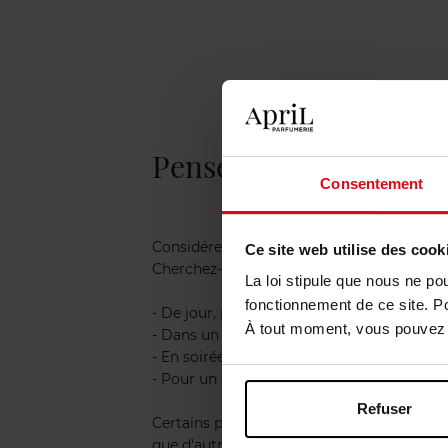
Pensez à l'occasion d'u
Consentement
Considérez l'occasion pour laquelle vous v
Ce site web utilise des cook
Cherchez-vous une fragrance à porter :
La loi stipule que nous ne po
fonctionnement de ce site. P
- De jour, pour un usage quotidien
À tout moment, vous pouvez m
- Dans un cadre professionnel
- En soirée
- Pour un évènement spécial ?
Refuser
Certains parfums sont plus adaptés à des 
que d'autres conviennent à toutes les occa