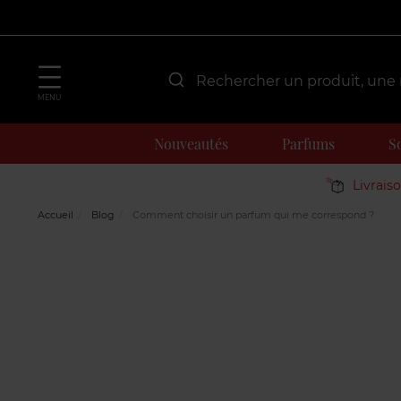
MENU
Nouveautés
Parfums
S
Livrais
Accueil
Blog
Comment choisir un parfum qui me correspond ?