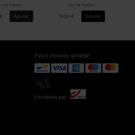
u de Parfum
EAU DE TOILETTE
€
Ajouter
135,90 €
Ajouter
10
Payez en toute sécurité
Livraison par