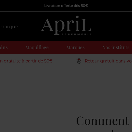
Livraison offerte dès 50€
oins
Maquillage
Marques
Nos instituts
on gratuite à partir de 50€
Retour gratuit dans v
Comment c