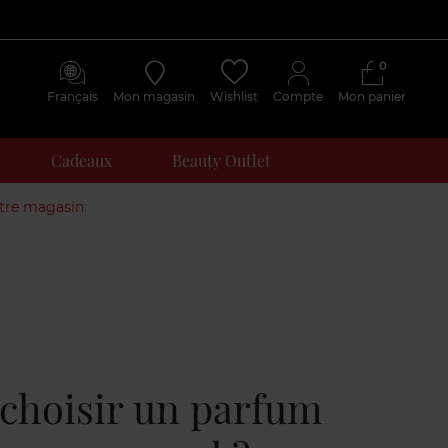
0
Français
Mon magasin
Wishlist
Compte
Mon panier
Cadeaux
Beauty Outlet
otre magasin
hoisir un parfum