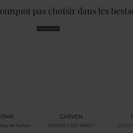
ourquoi pas choisir dans les bests
En rupture
VEN
CHANEL
ST PARIS !
COCO MADEMOISELLE