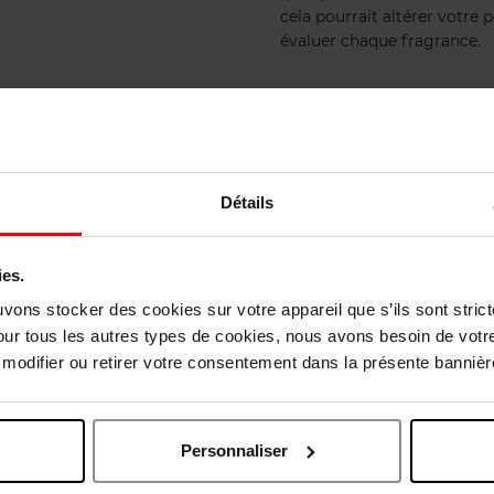
cela pourrait altérer votre
évaluer chaque fragrance.
tilisation
Détails
oulez porter le parfum.
ies.
uvons stocker des cookies sur votre appareil que s’ils sont stri
our tous les autres types de cookies, nous avons besoin de votr
odifier ou retirer votre consentement dans la présente bannière
Personnaliser
moments particuliers, tandis
sions. Choisissez en fonction de