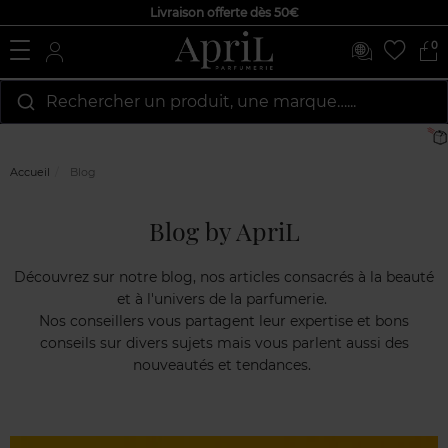
Livraison offerte dès 50€
0
Rechercher un produit, une marque…...
Livrai
Accueil
Blog
Blog by ApriL
Découvrez sur notre blog, nos articles consacrés à la beauté
et à l'univers de la parfumerie.
Nos conseillers vous partagent leur expertise et bons
conseils sur divers sujets mais vous parlent aussi des
nouveautés et tendances.