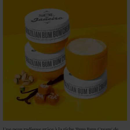
Une peau radieuse grâce à la riche 'Bum Bum Cream' de