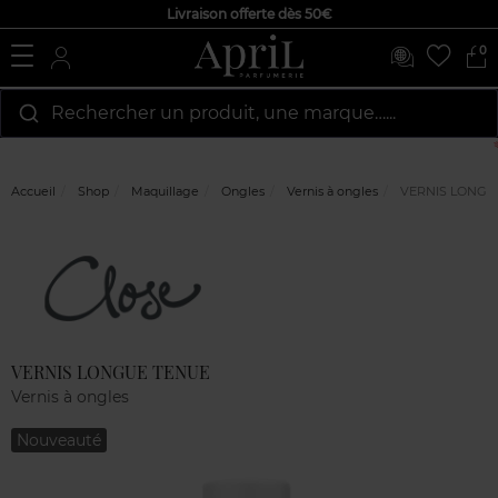
Livraison offerte dès 50€
0
Rechercher un produit, une marque…...
Accueil
Shop
Maquillage
Ongles
Vernis à ongles
VERNIS LONGU
Marque
Avis
clients
VERNIS LONGUE TENUE
Vernis à ongles
Nouveauté