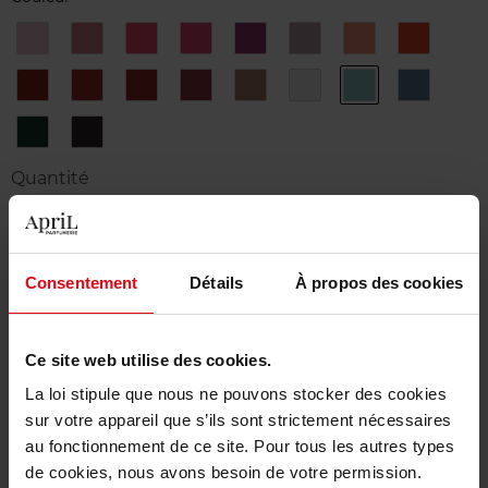
60.
61.
62.
63.
64.
65.
66.
67.
Hey
BLISS
JAZZ
T.G.I.F.
SPLEEN
CAT
ST
Star
Jo
BARTH
68.
69.
70.
71.
72.
73.
74.
75.
Je
Bijou
Fan
Oh
A
Kimono
Zanzibar
Cabourg
t'aime
yeah!
l'anglaise
76.
77.
Cap
Roman
ou
Quantité
pas
cap
1
Livraison
Consentement
Détails
À propos des cookies
En stock
Ajouter au panier
Ce site web utilise des cookies.
La loi stipule que nous ne pouvons stocker des cookies
Livraison gratuite à partir de 50€
sur votre appareil que s’ils sont strictement nécessaires
au fonctionnement de ce site. Pour tous les autres types
Retour gratuit dans votre magasin
de cookies, nous avons besoin de votre permission.