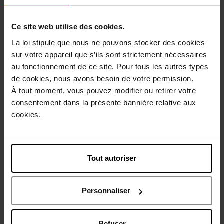
1
Ce site web utilise des cookies.
Livraison
La loi stipule que nous ne pouvons stocker des cookies
Cet article n'est plus disponible pour le moment
sur votre appareil que s’ils sont strictement nécessaires
au fonctionnement de ce site. Pour tous les autres types
Etre prévenu de la disponibilité
de cookies, nous avons besoin de votre permission.
À tout moment, vous pouvez modifier ou retirer votre
Livraison gratuite à partir de 50€
consentement dans la présente bannière relative aux
cookies.
Retour gratuit dans votre magasin
Tout autoriser
Description
Personnaliser
Caractéristiques
Refuser