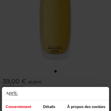
39,00 €
66,90 €
Contenance
25 ML
Quantité
Consentement
Détails
À propos des cookies