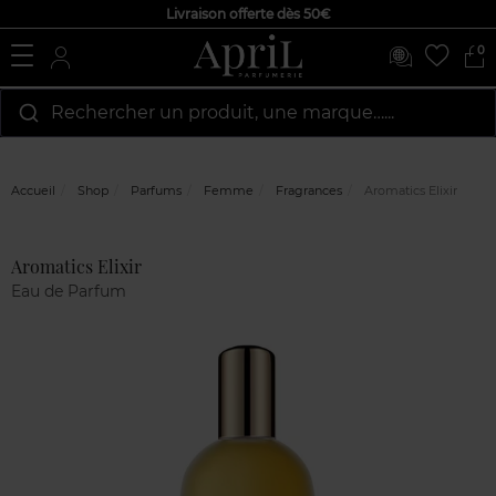
Livraison offerte dès 50€
0
Rechercher un produit, une marque…...
Accueil
Shop
Parfums
Femme
Fragrances
Aromatics Elixir
Avis
Aromatics Elixir
clients
Eau de Parfum