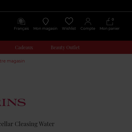
0
Français
Mon magasin
Wishlist
Compte
Mon panier
Cadeaux
Beauty Outlet
otre magasin
Avis
clients
llar Cleasing Water