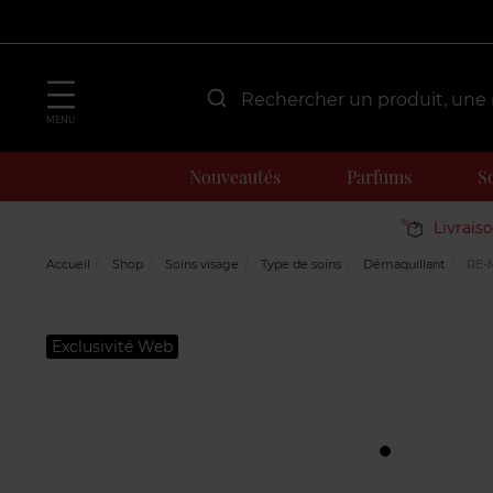
MENU
Nouveautés
Parfums
S
Livrais
Accueil
Shop
Soins visage
Type de soins
Démaquillant
RE-M
Exclusivité Web