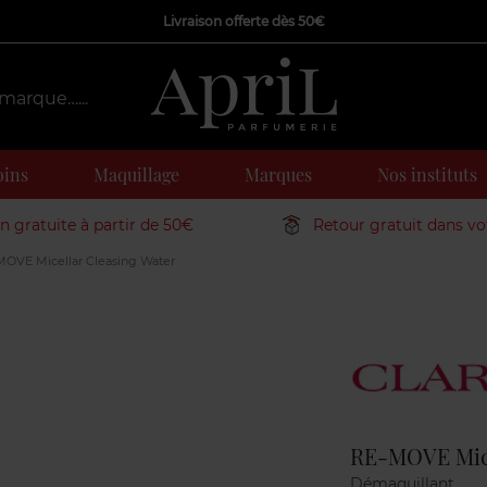
Livraison offerte dès 50€
oins
Maquillage
Marques
Nos instituts
on gratuite à partir de 50€
Retour gratuit dans v
OVE Micellar Cleasing Water
Marque
RE-MOVE Mice
Démaquillant