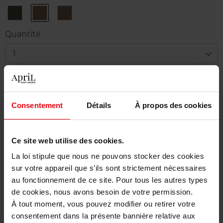
01
02
03
-
-
-
Dark
Light
Soft
Quantité
Brown
Brown
Blond
1
Livraison
Cet article n'est plus disponible pour le moment
Consentement
Détails
À propos des cookies
Etre prévenu de la disponibilité
Ce site web utilise des cookies.
Livraison gratuite à partir de 50€
La loi stipule que nous ne pouvons stocker des cookies
Retour gratuit dans votre magasin
sur votre appareil que s’ils sont strictement nécessaires
au fonctionnement de ce site. Pour tous les autres types
de cookies, nous avons besoin de votre permission.
À tout moment, vous pouvez modifier ou retirer votre
Description
consentement dans la présente bannière relative aux