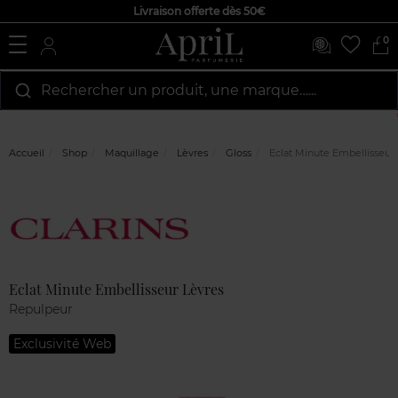
Livraison offerte dès 50€
0
Rechercher un produit, une marque…...
Accueil
Shop
Maquillage
Lèvres
Gloss
Eclat Minute Embellisseur 
Marque
Avis
clients
Eclat Minute Embellisseur Lèvres
Repulpeur
Exclusivité Web