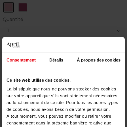
07
08
-
-
Toffee
Plum
Quantité
Shimmer
Shimmer
1
Livraison
En stock
Consentement
Détails
À propos des cookies
Ajouter au panier
Ce site web utilise des cookies.
Livraison gratuite à partir de 50€
La loi stipule que nous ne pouvons stocker des cookies
Retour gratuit dans votre magasin
sur votre appareil que s’ils sont strictement nécessaires
au fonctionnement de ce site. Pour tous les autres types
de cookies, nous avons besoin de votre permission.
À tout moment, vous pouvez modifier ou retirer votre
Description
consentement dans la présente bannière relative aux