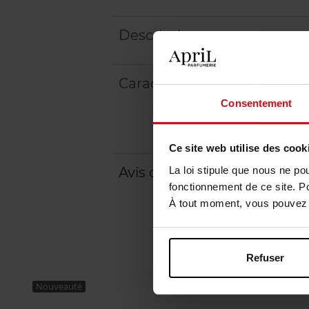
Description
Caractéristiques
Consentement
Ce site web utilise des cook
La loi stipule que nous ne po
Avis client
Politique relative aux a
fonctionnement de ce site. P
À tout moment, vous pouvez m
Refuser
Nouveauté