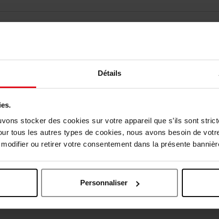
Détails
ies.
uvons stocker des cookies sur votre appareil que s’ils sont stri
vis des clients
our tous les autres types de cookies, nous avons besoin de votr
odifier ou retirer votre consentement dans la présente bannière
Oublié quelque chose ?
Personnaliser