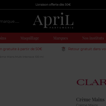
Livraison offerte dès 50€
oins
Maquillage
Marques
Nos instituts
on gratuite à partir de 50€
Retour gratuit dans v
ème Mains Multi-Intensive 100 ml
Marque
Crème Mains 
Crème Mains