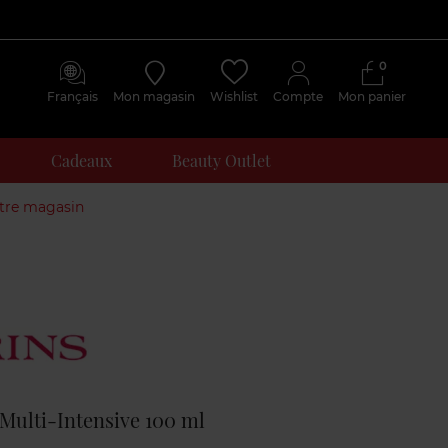
0
Français
Mon magasin
Wishlist
Compte
Mon panier
Cadeaux
Beauty Outlet
otre magasin
Avis
clients
Multi-Intensive 100 ml