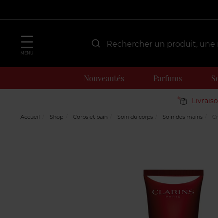
MENU
Nouveautés
Parfums
S
Livrais
Accueil
Shop
Corps et bain
Soin du corps
Soin des mains
Cr