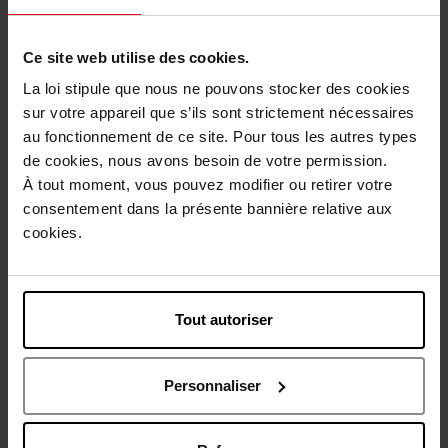
1
Ce site web utilise des cookies.
Livraison
La loi stipule que nous ne pouvons stocker des cookies
Cet article n'est plus disponible pour le moment
sur votre appareil que s’ils sont strictement nécessaires
au fonctionnement de ce site. Pour tous les autres types
Etre prévenu de la disponibilité
de cookies, nous avons besoin de votre permission.
À tout moment, vous pouvez modifier ou retirer votre
Livraison gratuite à partir de 50€
consentement dans la présente bannière relative aux
cookies.
Retour gratuit dans votre magasin
Tout autoriser
Description
Personnaliser
Caractéristiques