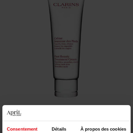
31,90 €
Consentement
Détails
À propos des cookies
Quantité