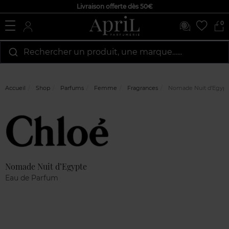
Livraison offerte dès 50€
0
Rechercher un produit, une marque…...
Accueil
Shop
Parfums
Femme
Fragrances
Nomade Nuit d’Egypt
Marque
Avis
clients
Nomade Nuit d’Egypte
Eau de Parfum