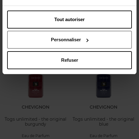
Sa fragrance puissante mais équilibrée accompagne ceux
qui avancent avec
audace, entre force et sensibilité.
Un
sillage racé, signature d’une personnalité affirmée, qui
Tout autoriser
transcende les époques et les tendances.
Personnaliser
NOUVEAUTÉS
Refuser
CHEVIGNON
CHEVIGNON
Togs unlimited - the original
Togs unlimited - the original
burgundy
blue
Eau de Parfum
Eau de Parfum