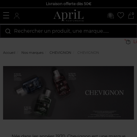
Livraison offerte dès 50€
0
Rechercher un produit, une marque…...
Livr
Accueil
Nos marques
CHEVIGNON
CHEVIGNON
Née dans les années 1970, Chevignon est une marque