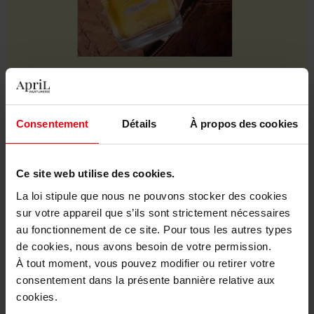
L’empreinte d’une liberté
intemporelle
Consentement
Détails
À propos des cookies
Chevignon For Men, c’est
l’incarnation d’un esprit libre
,
inspiré du
rêve américain des années 1950.
Une époque où
Ce site web utilise des cookies.
tout semblait possible, où
l’authenticité et l’aventure
La loi stipule que nous ne pouvons stocker des cookies
traçaient la route de celles et ceux en quête de grands
horizons.
sur votre appareil que s’ils sont strictement nécessaires
Lancé en 1992 et toujours résolument contemporain, ce
au fonctionnement de ce site. Pour tous les autres types
parfum s’adresse aux
hommes qui cultivent leur singularité
de cookies, nous avons besoin de votre permission.
avec assurance
. Son caractère
boisé et ses notes de cuir
À tout moment, vous pouvez modifier ou retirer votre
profondes évoquent la fly jacket, blouson emblématique des
consentement dans la présente bannière relative aux
explorateurs modernes, symbole d’une élégance brute et
cookies.
sans effort.