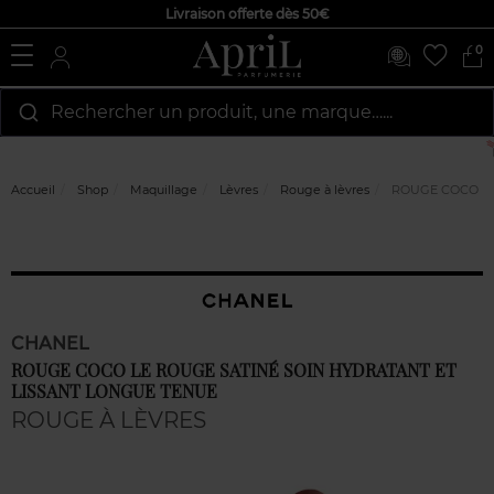
Livraison offerte dès 50€
0
Rechercher un produit, une marque…...
Accueil
Shop
Maquillage
Lèvres
Rouge à lèvres
ROUGE COCO LE
CHANEL
ROUGE COCO LE ROUGE SATINÉ SOIN HYDRATANT ET
LISSANT LONGUE TENUE
ROUGE À LÈVRES