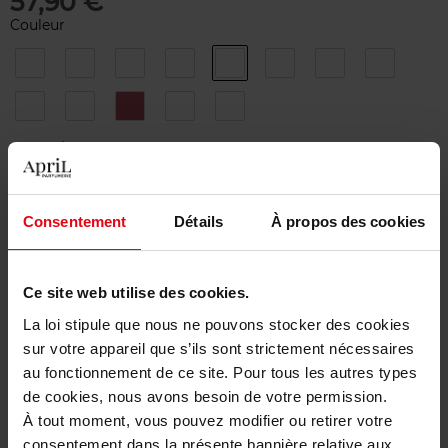
57,90 €
Couleur
102
104
105
112
114
116
118
120
FLYING
MADEMOISELLE
MAYFAIR
PARIS
LOS
LIDO
NEW
GABRIEL
CLOUD
3.5G
3,5G
1ER
ANGELES
3,5G
YORK
3.5G
3,5G
3.5G
3.5G
3.5G
124
126
128
130
140
MARIE
VENISE
LÉGENDE
LA
ROTONDE
3.5G
3.5G
3.5G
PAUSA
3.5G
Quantité
3.5G
1
Consentement
Détails
À propos des cookies
Livraison
En stock
Ce site web utilise des cookies.
Ajouter au panier
La loi stipule que nous ne pouvons stocker des cookies
sur votre appareil que s’ils sont strictement nécessaires
Livraison gratuite à partir de 50€
au fonctionnement de ce site. Pour tous les autres types
de cookies, nous avons besoin de votre permission.
Retour gratuit dans votre magasin
À tout moment, vous pouvez modifier ou retirer votre
consentement dans la présente bannière relative aux