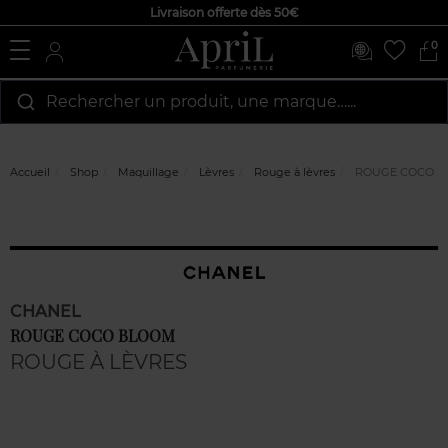
Livraison offerte dès 50€
0
Rechercher un produit, une marque…...
Accueil
Shop
Maquillage
Lèvres
Rouge à lèvres
ROUGE COCO B
CHANEL
ROUGE COCO BLOOM
ROUGE À LÈVRES