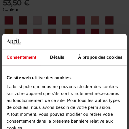
53,50 €
Couleur
ALIVE
BLAST
BLOSSOM
BURST
CHANCE
DESTINY
DREAM
FRESHNE
GLOW
MAGIC
MERVEILLE
OPPORTUNITY
RADIANT
SEASON
VITALITE
VIVACITY
ZENITH
Consentement
Détails
À propos des cookies
Merci de sélectionner les caractéristiques du produit.
Ajouter
Ce site web utilise des cookies.
La loi stipule que nous ne pouvons stocker des cookies
Livraison gratuite à partir de 50€
sur votre appareil que s’ils sont strictement nécessaires
au fonctionnement de ce site. Pour tous les autres types
Retour gratuit dans votre magasin
de cookies, nous avons besoin de votre permission.
À tout moment, vous pouvez modifier ou retirer votre
consentement dans la présente bannière relative aux
cookies.