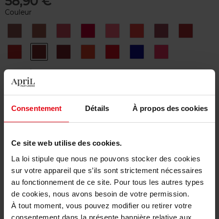
58,90 €
Couleur
1
3
34
38
42
43
47
56
LA
LA
L'ECLATANTE
LA
L'AMOUREUSE
ROUGE
RAFFINÉE
FASCINANTE
FAVORITE
CHARNEL
57
58
63
64
66
7
72
ROUGE
ROUGE
NIGHTFALL
FIRST
L'
INFRAROSE
FEU
VIE
LIGHT
INDOMABILE
Quantité
1
Consentement
Détails
À propos des cookies
Livraison
En stock
Ce site web utilise des cookies.
Ajouter au panier
La loi stipule que nous ne pouvons stocker des cookies
sur votre appareil que s’ils sont strictement nécessaires
Livraison gratuite à partir de 50€
au fonctionnement de ce site. Pour tous les autres types
de cookies, nous avons besoin de votre permission.
Retour gratuit dans votre magasin
À tout moment, vous pouvez modifier ou retirer votre
consentement dans la présente bannière relative aux