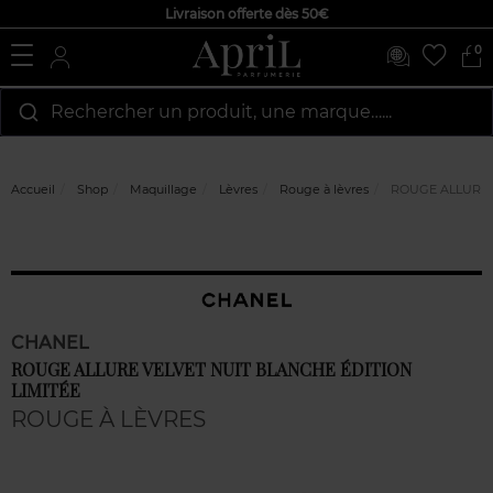
Livraison offerte dès 50€
0
Rechercher un produit, une marque…...
Accueil
Shop
Maquillage
Lèvres
Rouge à lèvres
ROUGE ALLURE V
CHANEL
ROUGE ALLURE VELVET NUIT BLANCHE ÉDITION
LIMITÉE
ROUGE À LÈVRES