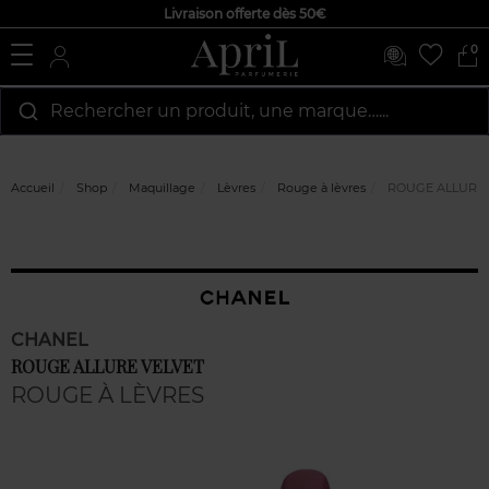
Livraison offerte dès 50€
0
Rechercher un produit, une marque…...
Accueil
Shop
Maquillage
Lèvres
Rouge à lèvres
ROUGE ALLURE 
CHANEL
ROUGE ALLURE VELVET
ROUGE À LÈVRES