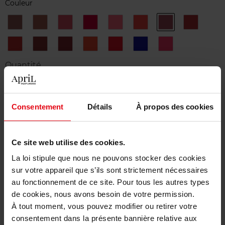
Couleur
1
3
34
38
42
43
47
56
LA
LA
L'ECLATANTE
LA
L'AMOUREUSE
ROUGE
RAFFINÉE
FASCINANTE
FAVORITE
CHARNEL
57
58
63
64
66
7
72
ROUGE
ROUGE
NIGHTFALL
FIRST
L'
INFRAROSE
FEU
VIE
LIGHT
INDOMABILE
Quantité
1
Consentement
Détails
À propos des cookies
Livraison
Cet article n'est plus disponible pour le moment
Ce site web utilise des cookies.
Etre prévenu de la disponibilité
La loi stipule que nous ne pouvons stocker des cookies
sur votre appareil que s’ils sont strictement nécessaires
Livraison gratuite à partir de 50€
au fonctionnement de ce site. Pour tous les autres types
Retour gratuit dans votre magasin
de cookies, nous avons besoin de votre permission.
À tout moment, vous pouvez modifier ou retirer votre
consentement dans la présente bannière relative aux