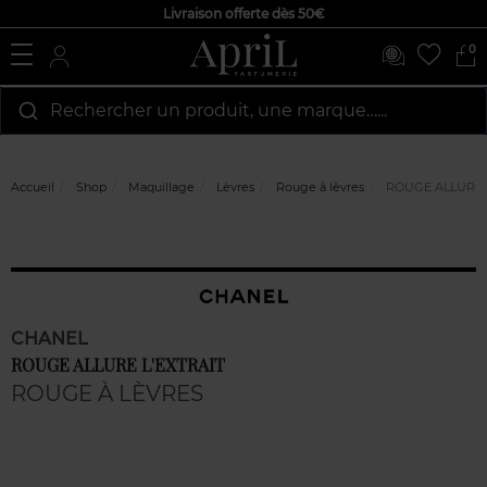
Livraison offerte dès 50€
0
Rechercher un produit, une marque…...
Accueil
Shop
Maquillage
Lèvres
Rouge à lèvres
ROUGE ALLURE L
CHANEL
ROUGE ALLURE L'EXTRAIT
ROUGE À LÈVRES