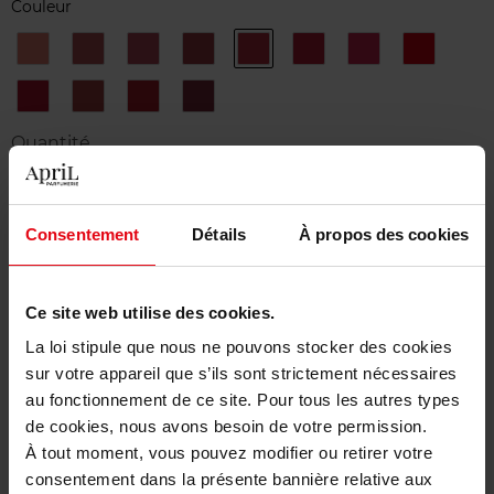
Couleur
812
818
822
824
832
834
838
854
BRUT
PUIS
858
862
868
874
EXCE
Quantité
1
Consentement
Détails
À propos des cookies
Livraison
En stock
Ce site web utilise des cookies.
Ajouter au panier
La loi stipule que nous ne pouvons stocker des cookies
sur votre appareil que s’ils sont strictement nécessaires
Livraison gratuite à partir de 50€
au fonctionnement de ce site. Pour tous les autres types
Retour gratuit dans votre magasin
de cookies, nous avons besoin de votre permission.
À tout moment, vous pouvez modifier ou retirer votre
consentement dans la présente bannière relative aux