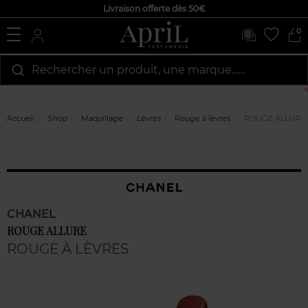
Livraison offerte dès 50€
0
Rechercher un produit, une marque…...
Accueil
Shop
Maquillage
Lèvres
Rouge à lèvres
ROUGE ALLURE
CHANEL
ROUGE ALLURE
ROUGE À LÈVRES