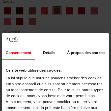
Couleur
104
109
135
152
169
175
176
178
PASSION
ROUGE
ÉNIGMATIQUE
INSAISISSABLE
ROUGE
ARDENTE
INDÉPENDANTE
NEW
NOIR
TENTATION
PRODIGI
91
99
ROUGE
SÉDUISANTE
PIRATE
BRÛLANT
Quantité
1
Consentement
Détails
À propos des cookies
Livraison
Cet article n'est plus disponible pour le moment
Ce site web utilise des cookies.
Etre prévenu de la disponibilité
La loi stipule que nous ne pouvons stocker des cookies
sur votre appareil que s’ils sont strictement nécessaires
Livraison gratuite à partir de 50€
au fonctionnement de ce site. Pour tous les autres types
Retour gratuit dans votre magasin
de cookies, nous avons besoin de votre permission.
À tout moment, vous pouvez modifier ou retirer votre
consentement dans la présente bannière relative aux