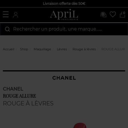
Livraison offerte dès 50€
0
Rechercher un produit, une marque…...
Accueil
Shop
Maquillage
Lèvres
Rouge à lèvres
ROUGE ALLURE
CHANEL
ROUGE ALLURE
ROUGE À LÈVRES