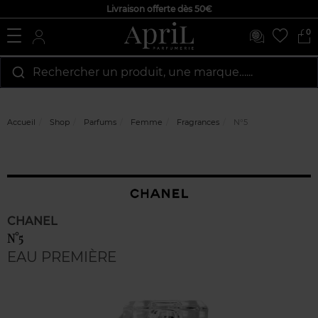
Livraison offerte dès 50€
0
Rechercher un produit, une marque…...
Accueil
Shop
Parfums
Femme
Fragrances
N°5
CHANEL
N°5
EAU PREMIÈRE