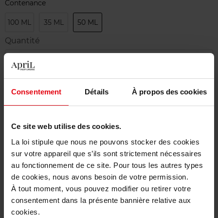
Contenance
100 ML
35 ML
50 ML
Quantité
1
Livraison
Consentement
Détails
À propos des cookies
Cet article n'est plus disponible pour le moment
Etre prévenu de la disponibilité
Ce site web utilise des cookies.
La loi stipule que nous ne pouvons stocker des cookies
Livraison gratuite à partir de 50€
sur votre appareil que s’ils sont strictement nécessaires
Retour gratuit dans votre magasin
au fonctionnement de ce site. Pour tous les autres types
de cookies, nous avons besoin de votre permission.
À tout moment, vous pouvez modifier ou retirer votre
consentement dans la présente bannière relative aux
cookies.