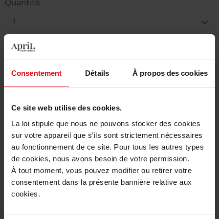
Quantité
1
Livraison
Cet article n'est plus disponible pour le moment
Consentement
Détails
À propos des cookies
Etre prévenu de la disponibilité
Ce site web utilise des cookies.
Livraison gratuite à partir de 50€
La loi stipule que nous ne pouvons stocker des cookies
Retour gratuit dans votre magasin
sur votre appareil que s’ils sont strictement nécessaires
au fonctionnement de ce site. Pour tous les autres types
de cookies, nous avons besoin de votre permission.
À tout moment, vous pouvez modifier ou retirer votre
Description
consentement dans la présente bannière relative aux
cookies.
Caractéristiques