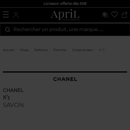
Livraison offerte dès 50€
0
Rechercher un produit, une marque…...
Accueil
Shop
Parfums
Femme
Corps et bain
N°5
CHANEL
N°5
SAVON