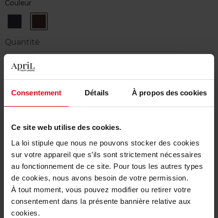
Couleur
70
80
Blue
Écorces
Night
Quantité
1
Livraison
Consentement
Détails
À propos des cookies
Cet article n'est plus disponible pour le moment
Etre prévenu de la disponibilité
Ce site web utilise des cookies.
La loi stipule que nous ne pouvons stocker des cookies
Livraison gratuite à partir de 50€
sur votre appareil que s’ils sont strictement nécessaires
Retour gratuit dans votre magasin
au fonctionnement de ce site. Pour tous les autres types
de cookies, nous avons besoin de votre permission.
À tout moment, vous pouvez modifier ou retirer votre
consentement dans la présente bannière relative aux
cookies.