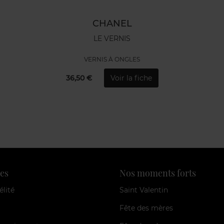
CHANEL
LE VERNIS
VERNIS À ONGLES
36,50 €
Voir la fiche
es
Nos moments forts
élité
Saint Valentin
Fête des mères