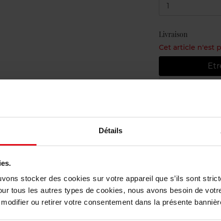
1
Livraison
Cet article n'est
Etr
Livraison gr
Retour grat
Détails
ies.
uvons stocker des cookies sur votre appareil que s’ils sont stri
our tous les autres types de cookies, nous avons besoin de votr
odifier ou retirer votre consentement dans la présente bannière