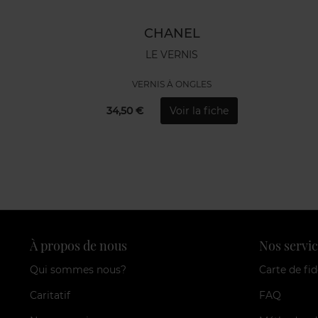
CHANEL
LE VERNIS
VERNIS À ONGLES
34,50 €
Voir la fiche
À propos de nous
Nos servic
Qui sommes nous?
Carte de fid
Caritatif
FAQ