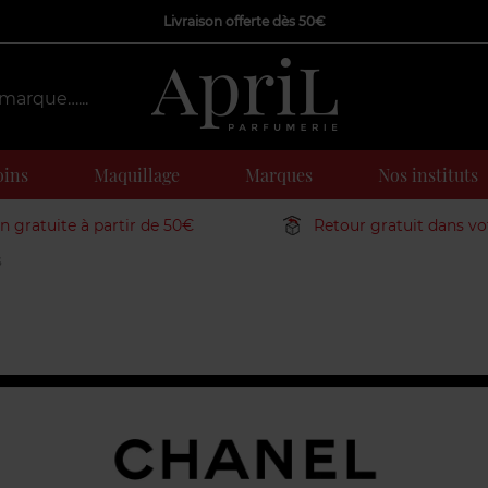
Livraison offerte dès 50€
oins
Maquillage
Marques
Nos instituts
on gratuite à partir de 50€
Retour gratuit dans v
S