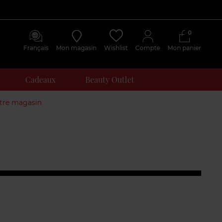
0
Français
Mon magasin
Wishlist
Compte
Mon panier
Cadeaux
Beauty Outlet
otre magasin