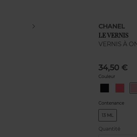
CHANEL
LE VERNIS
VERNIS À O
34,50 €
Couleur
538
562
GRIS
CORAL
OBSCUR
Contenance
13 ML
Quantité