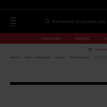
MENU
Nouveautés
Parfums
S
Livrais
Accueil
Shop
Maquillage
Ongles
Vernis à ongles
LE VERNI