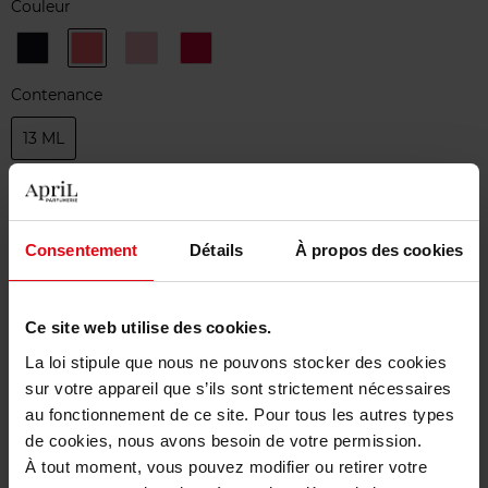
Couleur
538
562
588
626
GRIS
CORALIUM
NUVOLA
EXQUISITE
OBSCUR
ROSA
PINK
Contenance
13 ML
Quantité
1
Consentement
Détails
À propos des cookies
Livraison
Cet article n'est plus disponible pour le moment
Ce site web utilise des cookies.
Etre prévenu de la disponibilité
La loi stipule que nous ne pouvons stocker des cookies
sur votre appareil que s’ils sont strictement nécessaires
au fonctionnement de ce site. Pour tous les autres types
Livraison gratuite à partir de 50€
de cookies, nous avons besoin de votre permission.
Retour gratuit dans votre magasin
À tout moment, vous pouvez modifier ou retirer votre