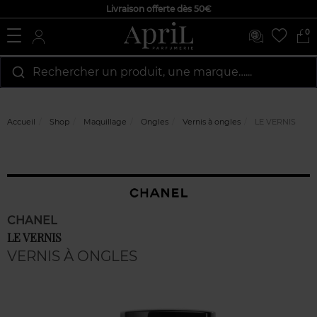
Livraison offerte dès 50€
0
Rechercher un produit, une marque…...
Accueil
Shop
Maquillage
Ongles
Vernis à ongles
LE VERNIS
CHANEL
LE VERNIS
VERNIS À ONGLES