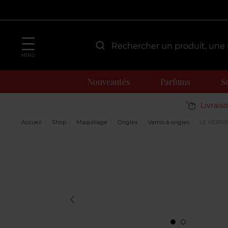
MENU
Nouveautés
Parfums
S
Livrais
Accueil
Shop
Maquillage
Ongles
Vernis à ongles
LE VERNI