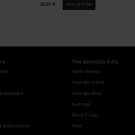
36,50 €
Voir la fiche
es
Nos moments forts
élité
Saint Valentin
Fête des mères
e paiement
Fête des pères
Summer
Black Friday
à la Newsletter
Noël