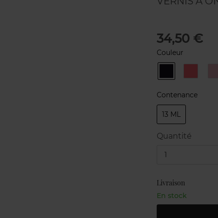
VERNIS À O
34,50 €
Couleur
538
562
GRIS
CORAL
OBSCUR
Contenance
13 ML
Quantité
1
Livraison
En stock