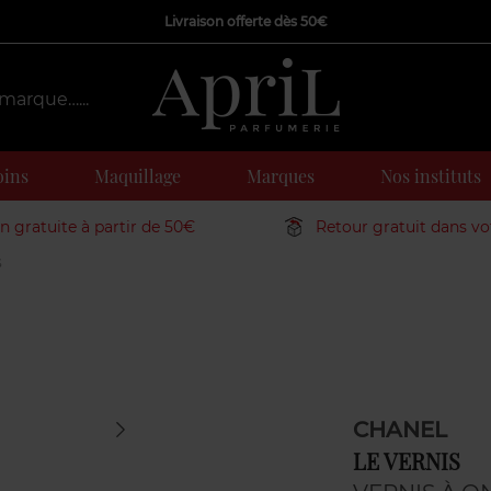
Livraison offerte dès 50€
oins
Maquillage
Marques
Nos instituts
on gratuite à partir de 50€
Retour gratuit dans v
S
CHANEL
LE VERNIS