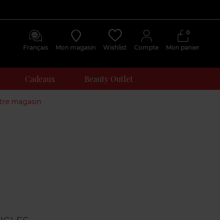
0
Français
Mon magasin
Wishlist
Compte
Mon panier
Cadeaux
Beauty Outlet
otre magasin