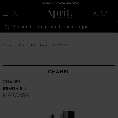
Livraison offerte dès 50€
0
Rechercher un produit, une marque…...
Accueil
Shop
Maquillage
INIMITABLE
CHANEL
INIMITABLE
MASCARA