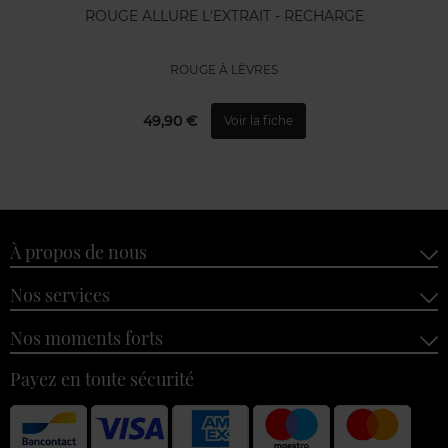
ROUGE ALLURE L'EXTRAIT - RECHARGE
ROUGE À LÈVRES
49,90 €
Voir la fiche
À propos de nous
Nos services
Nos moments forts
Payez en toute sécurité