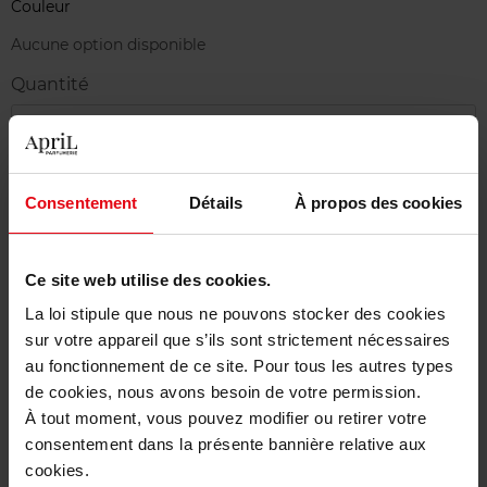
Couleur
Aucune option disponible
Quantité
1
Livraison
Consentement
Détails
À propos des cookies
Cet article n'est plus disponible pour le moment
Etre prévenu de la disponibilité
Ce site web utilise des cookies.
La loi stipule que nous ne pouvons stocker des cookies
Livraison gratuite à partir de 50€
sur votre appareil que s’ils sont strictement nécessaires
Retour gratuit dans votre magasin
au fonctionnement de ce site. Pour tous les autres types
de cookies, nous avons besoin de votre permission.
À tout moment, vous pouvez modifier ou retirer votre
consentement dans la présente bannière relative aux
cookies.
Description