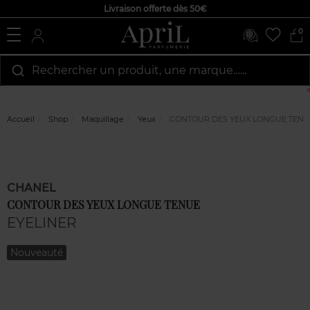
Livraison offerte dès 50€
0
Rechercher un produit, une marque…...
Accueil
Shop
Maquillage
Yeux
CONTOUR DES YEUX LONGUE TENU
CHANEL
CONTOUR DES YEUX LONGUE TENUE
EYELINER
Nouveauté