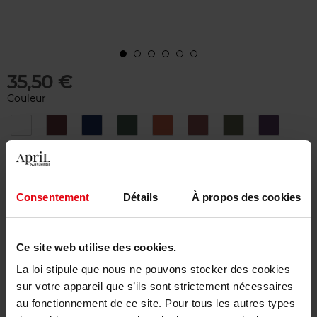
35,50 €
Couleur
0,3
36
38
46
48
54
56
83
GR
BLEU
MÉTAL
88
928
943
GRIS
GRAPHITE
42
Quantité
Consentement
Détails
À propos des cookies
1
Ce site web utilise des cookies.
Livraison
La loi stipule que nous ne pouvons stocker des cookies
Cet article n'est plus disponible pour le moment
sur votre appareil que s’ils sont strictement nécessaires
Etre prévenu de la disponibilité
au fonctionnement de ce site. Pour tous les autres types