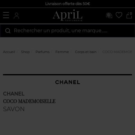
Livraison offerte dès 50€
0
Rechercher un produit, une marque…...
Accueil
Shop
Parfums
Femme
Corps et bain
COCO MADEMOISE
CHANEL
COCO MADEMOISELLE
SAVON