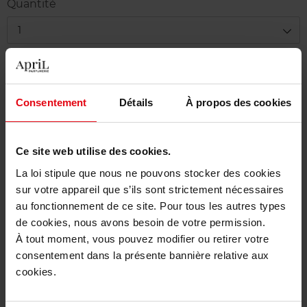
Quantité
1
Livraison
Cet article n'est plus disponible pour le moment
Consentement
Détails
À propos des cookies
Etre prévenu de la disponibilité
Ce site web utilise des cookies.
Livraison gratuite à partir de 50€
La loi stipule que nous ne pouvons stocker des cookies
Retour gratuit dans votre magasin
sur votre appareil que s’ils sont strictement nécessaires
au fonctionnement de ce site. Pour tous les autres types
de cookies, nous avons besoin de votre permission.
À tout moment, vous pouvez modifier ou retirer votre
Description
consentement dans la présente bannière relative aux
cookies.
Caractéristiques