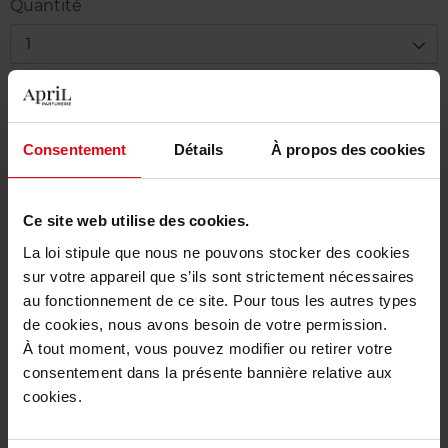
Quantité
1
Livraison
Cet article n'est plus disponible pour le moment
Consentement
Détails
À propos des cookies
Etre prévenu de la disponibilité
Ce site web utilise des cookies.
Livraison gratuite à partir de 50€
La loi stipule que nous ne pouvons stocker des cookies
Retour gratuit dans votre magasin
sur votre appareil que s’ils sont strictement nécessaires
au fonctionnement de ce site. Pour tous les autres types
de cookies, nous avons besoin de votre permission.
À tout moment, vous pouvez modifier ou retirer votre
Description
consentement dans la présente bannière relative aux
cookies.
Caractéristiques