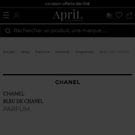
Livraison offerte dès 50€
0
Rechercher un produit, une marque…...
Accueil
Shop
Parfums
Homme
Fragrances
BLEU DE CHANEL
CHANEL
BLEU DE CHANEL
PARFUM