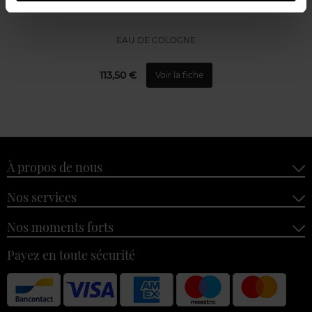
ALLURE HOMME SPORT
EAU DE COLOGNE
113,50 €
Voir la fiche
À propos de nous
Nos services
Nos moments forts
Payez en toute sécurité